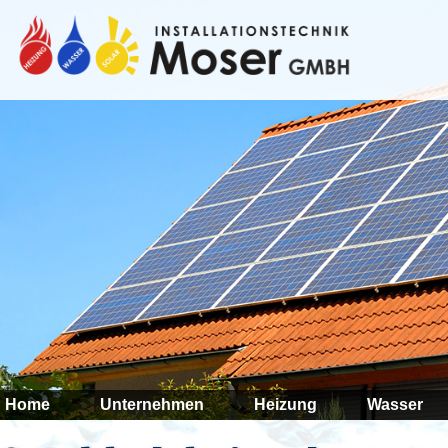
Luft zu
Moderne Haustech
bei weniger Energ
Wohnraumlüftunge
Luft. Daneben bie
Regenwassernutz
Zentralstaubsaug
weiterlesen »
Home
Unternehmen
Heizung
Wasser