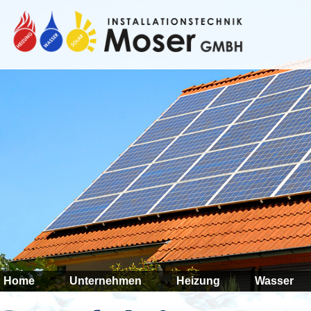
Luft zu
Moderne Haustech
bei weniger Energ
Wohnraumlüftunge
Luft. Daneben bie
Regenwassernutz
Zentralstaubsaug
weiterlesen »
Home
Unternehmen
Heizung
Wasser