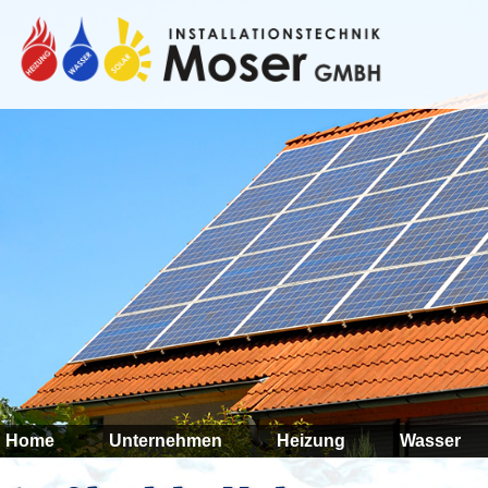
Luft zu
Moderne Haustech
bei weniger Energ
Wohnraumlüftunge
Luft. Daneben bie
Regenwassernutz
Zentralstaubsaug
weiterlesen »
Home
Unternehmen
Heizung
Wasser